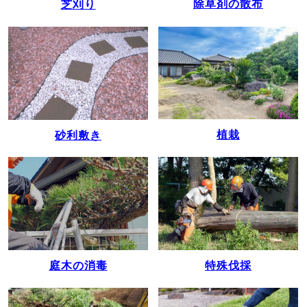
除草剤の散布
芝刈り
植栽
砂利敷き
庭木の消毒
特殊伐採