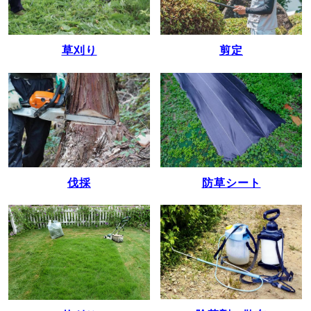
草刈り
剪定
伐採
防草シート