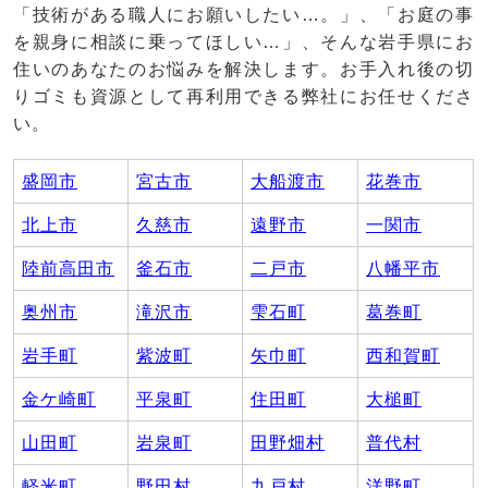
「技術がある職人にお願いしたい…。」、「お庭の事
を親身に相談に乗ってほしい…」、そんな岩手県にお
住いのあなたのお悩みを解決します。お手入れ後の切
りゴミも資源として再利用できる弊社にお任せくださ
い。
盛岡市
宮古市
大船渡市
花巻市
北上市
久慈市
遠野市
一関市
陸前高田市
釜石市
二戸市
八幡平市
奥州市
滝沢市
雫石町
葛巻町
岩手町
紫波町
矢巾町
西和賀町
金ケ崎町
平泉町
住田町
大槌町
山田町
岩泉町
田野畑村
普代村
軽米町
野田村
九戸村
洋野町