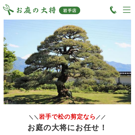
岩手で松の剪定なら
＼＼
／／
お庭の大将にお任せ！