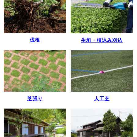
伐根
生垣・植込み刈込
人工芝
芝張り