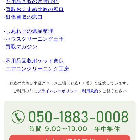
-
不用品回収の片付け侍
-
買取おすすめ比較の窓口
-
出張買取の窓口
-
しあわせの遺品整理
-
ハウスクリーニング王子
-
買取マガジン
-
不用品回収ポケット奈良
-
エアコンクリーニング工房
お庭の大将は東証グロース上場《お庭110番》と提携しています。
ご利用の前に
プライバシーポリシー
・
利用規約
をご覧ください