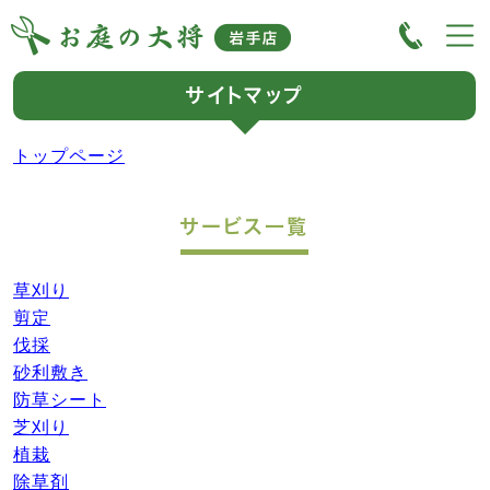
サイトマップ
トップページ
サービス一覧
草刈り
剪定
伐採
砂利敷き
防草シート
芝刈り
植栽
除草剤