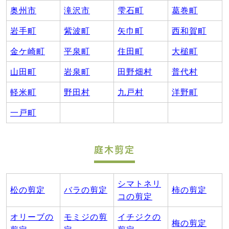
奥州市
滝沢市
雫石町
葛巻町
岩手町
紫波町
矢巾町
西和賀町
金ケ崎町
平泉町
住田町
大槌町
山田町
岩泉町
田野畑村
普代村
軽米町
野田村
九戸村
洋野町
一戸町
庭木剪定
シマトネリ
松の剪定
バラの剪定
柿の剪定
コの剪定
オリーブの
モミジの剪
イチジクの
梅の剪定