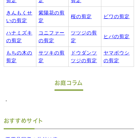
剪定
定
剪定
きんもくせ
紫陽花の剪
桜の剪定
ビワの剪定
いの剪定
定
ハナミズキ
コニファー
ツツジの剪
ヒバの剪定
の剪定
の剪定
定
もちの木の
サツキの剪
ドウダンツ
ヤマボウシ
剪定
定
ツジの剪定
の剪定
お庭コラム
・
おすすめサイト