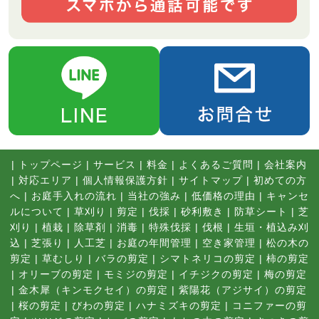
|
トップページ
|
サービス
|
料金
|
よくあるご質問
|
会社案内
|
対応エリア
|
個人情報保護方針
|
サイトマップ
|
初めての方
へ
|
お庭手入れの流れ
|
当社の強み
|
低価格の理由
|
キャンセ
ルについて
|
草刈り
|
剪定
|
伐採
|
砂利敷き
|
防草シート
|
芝
刈り
|
植栽
|
除草剤
|
消毒
|
特殊伐採
|
伐根
|
生垣・植込み刈
込
|
芝張り
|
人工芝
|
お庭の年間管理
|
空き家管理
|
松の木の
剪定
|
草むしり
|
バラの剪定
|
シマトネリコの剪定
|
柿の剪定
|
オリーブの剪定
|
モミジの剪定
|
イチジクの剪定
|
梅の剪定
|
金木犀（キンモクセイ）の剪定
|
紫陽花（アジサイ）の剪定
|
桜の剪定
|
びわの剪定
|
ハナミズキの剪定
|
コニファーの剪